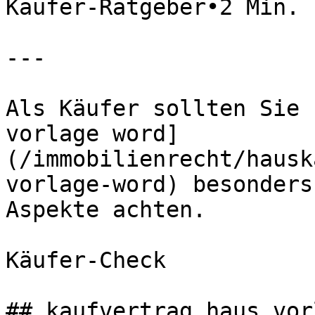
Käufer-Ratgeber•2 Min. 
---

Als Käufer sollten Sie 
vorlage word]
(/immobilienrecht/hausk
vorlage-word) besonders
Aspekte achten.

Käufer-Check

## kaufvertrag haus vor