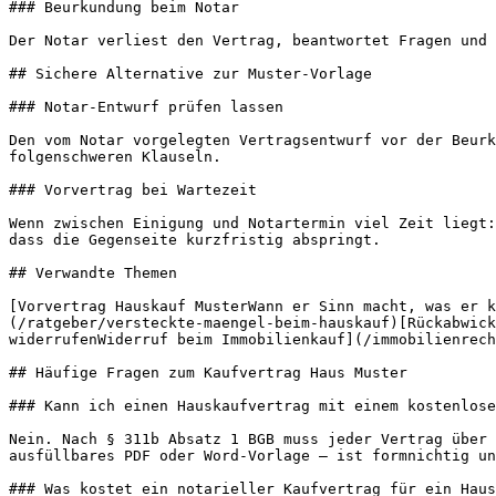
### Beurkundung beim Notar

Der Notar verliest den Vertrag, beantwortet Fragen und 
## Sichere Alternative zur Muster-Vorlage

### Notar-Entwurf prüfen lassen

Den vom Notar vorgelegten Vertragsentwurf vor der Beurk
folgenschweren Klauseln.

### Vorvertrag bei Wartezeit

Wenn zwischen Einigung und Notartermin viel Zeit liegt:
dass die Gegenseite kurzfristig abspringt.

## Verwandte Themen

[Vorvertrag Hauskauf MusterWann er Sinn macht, was er k
(/ratgeber/versteckte-maengel-beim-hauskauf)[Rückabwick
widerrufenWiderruf beim Immobilienkauf](/immobilienrech
## Häufige Fragen zum Kaufvertrag Haus Muster

### Kann ich einen Hauskaufvertrag mit einem kostenlose
Nein. Nach § 311b Absatz 1 BGB muss jeder Vertrag über 
ausfüllbares PDF oder Word-Vorlage — ist formnichtig un
### Was kostet ein notarieller Kaufvertrag für ein Haus