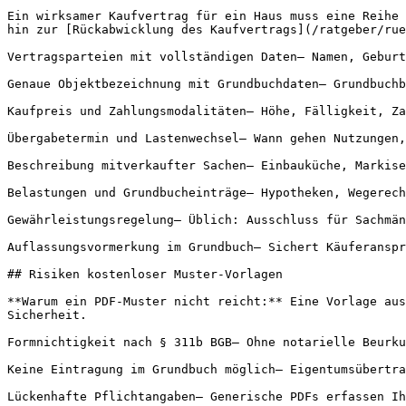
Ein wirksamer Kaufvertrag für ein Haus muss eine Reihe 
hin zur [Rückabwicklung des Kaufvertrags](/ratgeber/rue
Vertragsparteien mit vollständigen Daten– Namen, Geburt
Genaue Objektbezeichnung mit Grundbuchdaten– Grundbuchb
Kaufpreis und Zahlungsmodalitäten– Höhe, Fälligkeit, Za
Übergabetermin und Lastenwechsel– Wann gehen Nutzungen,
Beschreibung mitverkaufter Sachen– Einbauküche, Markise
Belastungen und Grundbucheinträge– Hypotheken, Wegerech
Gewährleistungsregelung– Üblich: Ausschluss für Sachmän
Auflassungsvormerkung im Grundbuch– Sichert Käuferanspr
## Risiken kostenloser Muster-Vorlagen

**Warum ein PDF-Muster nicht reicht:** Eine Vorlage aus
Sicherheit.

Formnichtigkeit nach § 311b BGB– Ohne notarielle Beurku
Keine Eintragung im Grundbuch möglich– Eigentumsübertra
Lückenhafte Pflichtangaben– Generische PDFs erfassen Ih