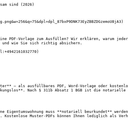
sam sind (2026)

g.png&w=256&q=75&dpl=dpl_87bxP9DNK73EyZBBZDGzemoU8jA3)

ine PDF-Vorlage zum Ausfüllen? Wir erklären, warum jeder
 und wie Sie sich richtig absichern.

l:+4942161032770)

ter** — als ausfüllbares PDF, Word-Vorlage oder kostenlo
kungslos**. Nach § 311b Absatz 1 BGB ist die notarielle 
ne Eigentumswohnung muss **notariell beurkundet** werden
. Kostenlose Muster-PDFs können Ihnen lediglich als Verh