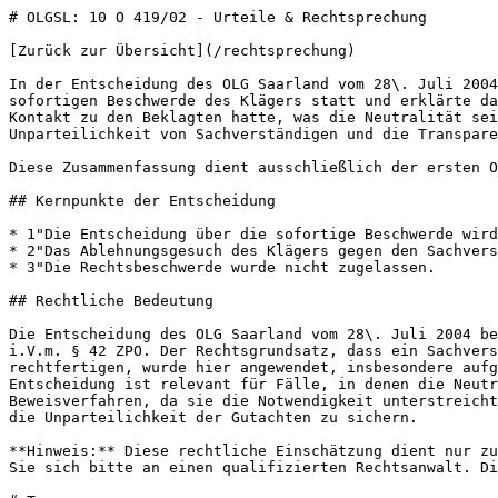
# OLGSL: 10 O 419/02 - Urteile & Rechtsprechung

[Zurück zur Übersicht](/rechtsprechung)

In der Entscheidung des OLG Saarland vom 28\. Juli 2004 ging es um die Ablehnung eines Sachverständigen aufgrund der Besorgnis der Befangenheit. Das Gericht gab der sofortigen Beschwerde des Klägers statt und erklärte das Ablehnungsgesuch für begründet, da der Sachverständige vor der Erstellung seines Gutachtens ohne Offenlegung Kontakt zu den Beklagten hatte, was die Neutralität seiner Beurteilung in Frage stellte. Diese Entscheidung hat rechtliche Bedeutung, da sie die Anforderungen an die Unparteilichkeit von Sachverständigen und die Transparenz ihrer Informationsbeschaffung unterstreicht, um das Vertrauen in die gerichtliche Begutachtung zu wahren.

Diese Zusammenfassung dient ausschließlich der ersten Orientierung und stellt keine Rechtsberatung dar.

## Kernpunkte der Entscheidung

* 1"Die Entscheidung über die sofortige Beschwerde wird dem Senat übertragen.
* 2"Das Ablehnungsgesuch des Klägers gegen den Sachverständigen wurde für begründet erklärt.
* 3"Die Rechtsbeschwerde wurde nicht zugelassen.

## Rechtliche Bedeutung

Die Entscheidung des OLG Saarland vom 28\. Juli 2004 befasst sich mit der Ablehnung eines Sachverständigen aufgrund von Besorgnis der Befangenheit gemäß § 406 ZPO i.V.m. § 42 ZPO. Der Rechtsgrundsatz, dass ein Sachverständiger abgelehnt werden kann, wenn Gründe vorliegen, die Misstrauen gegen seine Unparteilichkeit rechtfertigen, wurde hier angewendet, insbesondere aufgrund einer nicht offengelegten Kontaktaufnahme des Sachverständigen mit der beklagten Partei. Diese Entscheidung ist relevant für Fälle, in denen die Neutralität von Sachverständigen in Frage gestellt wird, und hat praktische Auswirkungen auf die Durchführung von Beweisverfahren, da sie die Notwendigkeit unterstreicht, Transparenz in der Kommunikation zwischen Sachverständigen und Parteien zu gewährleisten, um das Vertrauen in die Unparteilichkeit der Gutachten zu sichern.

**Hinweis:** Diese rechtliche Einschätzung dient nur zu Informationszwecken. Sie ersetzt keine professionelle Rechtsberatung. Für konkrete rechtliche Fragen wenden Sie sich bitte an einen qualifizierten Rechtsanwalt. Die Interpretation von Gerichtsentscheidungen kann je nach Einzelfall variieren.

# Tenor

1. Die Entscheidung über die sofortige Beschwerde wird dem Senat übertragen.
2. Der Beschluss des Landgerichts Saarbrücken vom 1.3.2004 – 10 O 419/02 – wird abgeändert. Das den Sachverständigen Dipl.-Ing. S. betreffende Ablehnungsgesuch wird für begründet erklärt.
3. Die Rechtsbeschwerde wird nicht zugelassen.
4. Der Gegenstandswert wird auf **2.682,15 EUR** festgesetzt.

---

# Gründe

## I. Sachverhalt

Der Kläger nimmt die Beklagten auf **Schadensersatz** wegen behaupteter Mängel bei der Ausführung von **Verputzerarbeiten** an seinem Anwesen in Anspruch.

* Im Verputz hatten sich nach den Arbeiten der Beklagten Risse gezeigt.
* Ein Sachverständiger, Dipl.-Ing. S., wurde durch Beweisbeschluss vom 23.9.2003 beauftragt, zu verschiedenen streitigen Fragen der Fehlerhaftigkeit des handwerklichen Vorgehens der Beklagten Stellung zu nehmen.
* Dies geschah durch ein „Ergänzungsgutachten“ vom 22.1.2004.

Nach der Übermittlung des Gutachtens hat der Kläger den Sachverständigen wegen **Besorgnis der Befangenheit** abgelehnt.

### Begründung der Ablehnung

Der Kläger führte aus, dass:

1. Der Feuchtigkeitsgehalt von Mauerwerk auch mit tragbaren Messgeräten festzustellen sei.
2. Die Beklagten ihrer Pflicht zur Prüfung nicht nachgekommen seien, was zu „Sowiesokosten“ geführt hätte.
3. Der Sachverständige eine hohe Kernfeuchte bei augenscheinlich trockenem Mauerwerk für denkbar hielt, aber eine sensorische Prüfung für ausreichend erachtete.
4. Der Sachverständige DIN-widrig eine Feuchtigkeitsprüfung für nicht erforderlich hielt, wenn ihm die Witterungsbedingungen nicht bekannt seien.

Nach einer schriftlichen Stellungnahme des Sachverständigen zu diesem Ablehnungsgesuch berief sich der Kläger darauf, dass der Sachverständige ein berufspolitisch motiviertes „Plädoyer“ für das Verputzerhandwerk gehalten habe.

Das Landgericht Saarbrücken wies das Ablehnungsgesuch durch Beschluss vom 1.3.2004 zurück. Dagegen richtete sich die am 5.3.2004 eingelegte und am 24.3.2004 begründete sofortige Beschwerde.

## II. Entscheidung

Die sofortige Beschwerde ist begründet. Dem Ablehnungsgesuch des Klägers ist stattzugeben.

### A. Besorgnis der Befangenheit

Gemäß **§ 406 Abs. 1 Satz 1 ZPO** i.V.m. **§ 42 Abs. 2 ZPO** kann ein Sachverständiger wegen Besorgnis der Befangenheit abgelehnt werden, wenn ein Grund vorliegt, der geeignet ist, Misstrauen gegen seine Unparteilichkeit zu hegen.

* Die Ablehnung eines Sachverständigen dient nicht dazu, die sachliche Richtigkeit seiner Beurteilung zu überprüfen.
* Der Kläger kann sich nicht auf die Behauptung stützen, der Sachverständige habe sich einseitig auf die Seite der Beklagten gestellt.

### B. Neue Begründung

Ob der Kläger mit seiner im Verfahren der sofortigen Beschwerde erstmals vorgetragenen Begründung, der Sachverständige habe sich eine Glaubwürdigkeitsbeurteilung angemaßt, noch gehört werden kann, bleibt offen.

* Der Kläger hatte in seinem Ablehnungsgesuch selbst erwähnt, dass aus dem Gutachten keine Besorgnis der Befangenheit abzuleiten sei.

### C. Kontaktaufnahme des Sachverständigen

Die Besorgnis der Befangenheit ergibt sich aus der nicht offen gelegten Kontaktaufnahme des Sachverständigen mit den Beklagten vor Gutachtenerstellung.

1. **Verfahrensgegenstand**: Die herkömmliche Auffassung besagt, dass nur die mit dem Ablehnungsgesuch vorgetragenen Gründe Gegenstand der sofortigen Beschwerde sind. Der Senat hält daran jedoch nicht fest.
2. **Nicht offengelegte Kontaktaufnahme**:

  * Ein Sachverständiger sollte keine Informationen von einer Partei ohne Offenlegung an die andere Partei beschaffen.
  * Das Verschweigen solcher Kontakte kann Misstrauen gegen die Neutralität des Sachverständigen hervorrufen.

### D. Kostenentscheidung

Da das Ablehnungsgesuch Erfolg hat, bedarf es keiner gesonderten Kostenentscheidung; die Kosten sind Teil der Kosten des Rechtsstreits. Der Gegenstandswert wurde gemäß der Rechtsprechung des Senats auf **1/5 der eingeklagten Forderung** bemessen.

Die hier wiedergegebenen Entscheidungen stammen aus öffentlich zugänglichen Quellen. Eine Gewähr für Vollständigkeit und Richtigkeit kann nicht übernommen werden.

## Bewerten Sie diese Entscheidung

Noch keine Bewertungen

War diese Entscheidung hilfreich für Ihre Recherche?

## Problem melden

Haben Sie einen Fehler gefunden oder fehlen wichtige Informationen? Lassen Sie es uns wissen, damit wir die Qualität unserer Datenbank verbessern können.

### Themen

[Sachmängel](/rechtsprechung/tag/Sachm%C3%A4ngel)[Gewährleistung](/rechtsprechung/tag/Gew%C3%A4hrleistung)

### Stichwörter

[Mängel](/rechtsprechung/stichwort/M%C3%A4ngel)[Gewährleistung](/rechtsprechung/stichwort/Gew%C3%A4hrleistung)[Schadensersatz](/rechtsprechung/stichwort/Schadensersatz)[Feuchtigkeit](/rechtsprechung/stichwort/Feuchtigkeit)

## Ähnliche Entscheidungen

Die folgenden Entscheidungen wurden automatisch auf Basis ähnlicher Themen vorgeschlagen.

[OLGSL • 19\. Juni 2013 (vor 13 Jahren)Auf die Berufung der Klägerin wird das am 09.05.2012 verkündete Urteil des Landgerichts Saarbrücken – 5 O 68/11 – teilweise aufgehoben und die Sache zur Entscheidung über die als zulässig anzusehenden Hilfsanträge der Klägerin an das Landgericht zurückverwiesen.](/rechtsprechung/fall/olgsl-2013-06-19-1-u-21012-61)

[OLGSL • 9\. Juni 2009 (vor 17 Jahren)Die Berufung der Kläger gegen das Urteil des Landgerichts Saarbrücken vom 27.](/rechtsprechung/fall/olgsl-2009-06-09-4-u-4708-16)

[OLGSL • 6\. April 2004 (vor 22 Jahren)Auf die Berufung der Kläger wird das am 11.12.2002 verkündete Urteil des Landgerichts Saarbrücken (6 O 2/02) abgeändert und wie folgt neu gefasst: „Der Beklagte wird verurteilt, an die Kläger 109.927,75 EUR nebst Zinsen in Höhe von 5 Prozentpunkten über dem Basiszinssatz des Bürgerlichen Gesetzbuchs...](/rechtsprechung/fall/olgsl-2004-04-06-4-u-3403-4-u-3403)

[LGMUEN2 • 30\. August 2019 (vor 6 Jahren)Die Klägerin hat die Kosten des Rechtsstreits zu tragen.](/rechtsprechung/fall/lg-munchen-ii-2019-08-30-11-o-577213)

## Weiterführende Artikel

Diese Artikel könnten Sie im Zusammenhang mit dieser Entscheidung interessieren. Bitte beachten Sie, dass jeder Rechtsfall individuell zu bewerten ist.

[![FAQs zur Sachmangelgewährleistung beim Wohnmobilkauf](/images/blog/25.webp)FAQs zur Sachmangelgewährleistung beim WohnmobilkaufWichtige Informationen zur Sachmängelgewährleistung beim Wohnmobilkauf: Von der Definition eines Mangels über Gewährleistungsrechte bis zu wichtigen Unterschieden zwischen privaten und gewerblichen Verkäufern. Erfahren Sie, welche Rechte Sie als Käufer haben und wie Sie diese durchsetzen können.Daniel Voß18\. November 2023 (vor 2 Jahren)](/blog-detail/faqs-zur-sachmangelgewährleistung-beim-wohnmobilkauf)

[![Gebrauchtbootkauf](/images/blog/20.webp)GebrauchtbootkaufWichtige Informationen zum Gebrauchtbootkauf: Von der Gewährleistung über Sachmängel bis zu Ihren Rechten als Käufer. Erfahren Sie, worauf Sie beim Kauf eines gebrauchten Bootes achten müssen.Daniel Voß15\. November 2023 (vor 2 Jahren)](/blog-detail/gebrauchtbootkauf)

[![Wohnmobilkauf](/images/blog/31.webp)WohnmobilkaufWichtige rechtliche Informationen zu versteckten Mängeln beim Wohnmobilkauf - von der Dokumentation bis zur Durchsetzung von Ansprüchen. Praxisrelevante Hinweise für Käufer.Daniel Voß14\. November 2023 (vor 2 Jahren)](/blog-detail/wohnmobilkauf)

### Rechtlicher Hinweis

Die auf dieser Seite bereitgestellten Informationen zu Gerichtsentscheidungen dienen ausschließlich allgemeinen Informationszwecken. Sie stellen weder eine Rechtsberatung dar noch ersetzen sie eine solche.

Für eine verbindliche rechtliche Einschätzung Ihrer individuellen Situation empfehlen wir Ihnen, sich an einen qualifizierten Rech