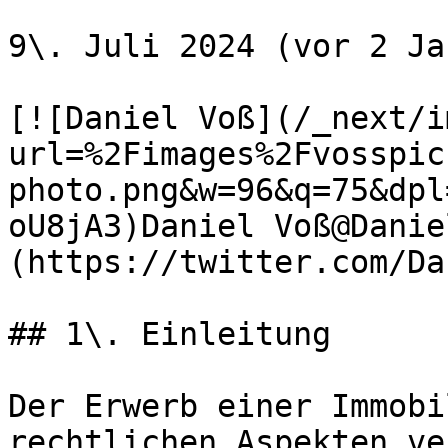
9\. Juli 2024 (vor 2 Ja
[![Daniel Voß](/_next/i
url=%2Fimages%2Fvosspic
photo.png&w=96&q=75&dpl
oU8jA3)Daniel Voß@Danie
(https://twitter.com/Da
## 1\. Einleitung

Der Erwerb einer Immobi
rechtlichen Aspekten ve