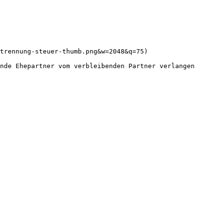
trennung-steuer-thumb.png&w=2048&q=75)

nde Ehepartner vom verbleibenden Partner verlangen 