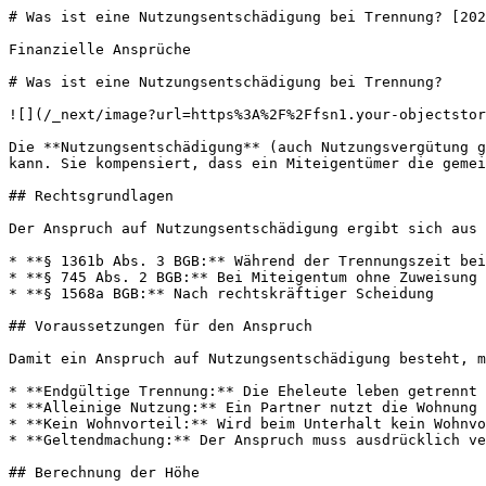
# Was ist eine Nutzungsentschädigung bei Trennung? [202
Finanzielle Ansprüche

# Was ist eine Nutzungsentschädigung bei Trennung?

![](/_next/image?url=https%3A%2F%2Ffsn1.your-objectstor
Die **Nutzungsentschädigung** (auch Nutzungsvergütung g
kann. Sie kompensiert, dass ein Miteigentümer die gemei
## Rechtsgrundlagen

Der Anspruch auf Nutzungsentschädigung ergibt sich aus 
* **§ 1361b Abs. 3 BGB:** Während der Trennungszeit bei
* **§ 745 Abs. 2 BGB:** Bei Miteigentum ohne Zuweisung

* **§ 1568a BGB:** Nach rechtskräftiger Scheidung

## Voraussetzungen für den Anspruch

Damit ein Anspruch auf Nutzungsentschädigung besteht, m
* **Endgültige Trennung:** Die Eheleute leben getrennt

* **Alleinige Nutzung:** Ein Partner nutzt die Wohnung 
* **Kein Wohnvorteil:** Wird beim Unterhalt kein Wohnvo
* **Geltendmachung:** Der Anspruch muss ausdrücklich ve
## Berechnung der Höhe
