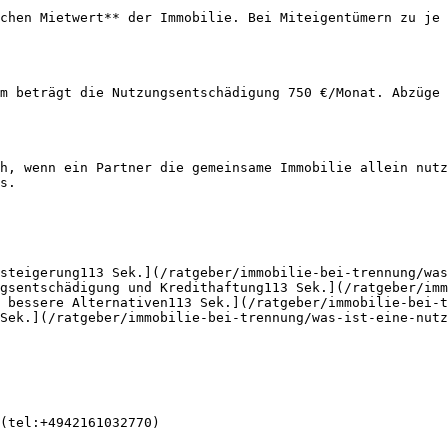
chen Mietwert** der Immobilie. Bei Miteigentümern zu je 
m beträgt die Nutzungsentschädigung 750 €/Monat. Abzüge 
h, wenn ein Partner die gemeinsame Immobilie allein nutz
s.

steigerung113 Sek.](/ratgeber/immobilie-bei-trennung/was
gsentschädigung und Kredithaftung113 Sek.](/ratgeber/im
 bessere Alternativen113 Sek.](/ratgeber/immobilie-bei-t
Sek.](/ratgeber/immobilie-bei-trennung/was-ist-eine-nutz
(tel:+4942161032770)
