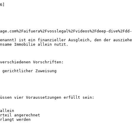
6]

age.com%2Faifuera%2Fvosslegal%2Fvideos%2Fdeep-dive%2Fdd-
enannt) ist ein finanzieller Ausgleich, den der ausziehe
nsame Immobilie allein nutzt.

verschiedenen Vorschriften:

 gerichtlicher Zuweisung

üssen vier Voraussetzungen erfüllt sein:

allein

rteil angerechnet

rlangt werden
