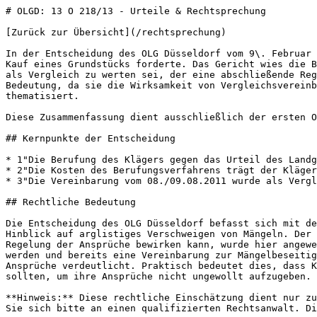
# OLGD: 13 O 218/13 - Urteile & Rechtsprechung

[Zurück zur Übersicht](/rechtsprechung)

In der Entscheidung des OLG Düsseldorf vom 9\. Februar 2016 ging es um die Berufung eines Klägers, der Schadensersatz wegen arglistigen Verschweigens von Mängeln beim Kauf eines Grundstücks forderte. Das Gericht wies die Berufung zurück und bestätigte, dass die zwischen den Parteien geschlossene Vereinbarung vom 8./9\. August 2011 als Vergleich zu werten sei, der eine abschließende Regelung der Ansprüche des Klägers hinsichtlich des Wasserschadens darstelle. Diese Entscheidung hat rechtliche Bedeutung, da sie die Wirksamkeit von Vergleichsvereinbarungen im Kontext von Kaufverträgen und die Grenzen von Gewährleistungsansprüchen bei arglistigem Verhalten thematisiert.

Diese Zusammenfassung dient ausschließlich der ersten Orientierung und stellt keine Rechtsberatung dar.

## Kernpunkte der Entscheidung

* 1"Die Berufung des Klägers gegen das Urteil des Landgerichts Düsseldorf wurde zurückgewiesen.
* 2"Die Kosten des Berufungsverfahrens trägt der Kläger.
* 3"Die Vereinbarung vom 08./09.08.2011 wurde als Vergleich gewertet, der die Geltendmachung weiterer Gewährleistungsansprüche ausschließt.

## Rechtliche Bedeutung

Die Entscheidung des OLG Düsseldorf befasst sich mit der rechtlichen Bewertung von Gewährleistungsansprüchen im Rahmen eines Grundstückskaufvertrags, insbesondere im Hinblick auf arglistiges Verschweigen von Mängeln. Der Grundsatz, dass ein Vergleich gemäß § 779 BGB auch ohne ausdrückliche Erledigungsklausel eine abschließende Regelung der Ansprüche bewirken kann, wurde hier angewendet. Diese Entscheidung ist relevant für Fälle, in denen nachträglich Mängel an einem Grundstück festgestellt werden und bereits eine Vereinbarung zur Mängelbeseitigung getroffen wurde, da sie die rechtlichen Grenzen und die Auswirkungen solcher Vereinbarungen auf zukünftige Ansprüche verdeutlicht. Praktisch bedeutet dies, dass Käufer in ähnlichen Situationen vorsichtiger bei der Formulierung und dem Abschluss von Vereinbarungen sein sollten, um ihre Ansprüche nicht ungewollt aufzugeben.

**Hinweis:** Diese rechtliche Einschätzung dient nur zu Informationszwecken. Sie ersetzt keine professionelle Rechtsberatung. Für konkrete rechtliche Fragen wenden Sie sich bitte an einen qualifizierten Rechtsanwalt. Die Interpretation von Gerichtsentscheidungen kann je nach Einzelfall variieren.

# Entscheidungsgründe

## Tenor

1. Die Berufung des Klägers gegen das Urteil des Landgerichts Düsseldorf vom 12.01.2015, 13 O 218/13, wird zurückgewiesen.
2. Die Kosten des Berufungsverfahrens trägt der Kläger.
3. Dieses Urteil und das angefochtene Urteil sind vorläufig vollstreckbar. Dem Kläger wird nachgelassen, die Vollstreckung der Beklagten gegen Sicherheitsleistung in Höhe von 110 % des aufgrund der Urteile beizutreibenden Betrages abzuwenden, wenn nicht die Beklagte vor der Vollstreckung Sicherheit in Höhe von 110 % des jeweils beizutreibenden Betrages leistet.
4. Die Revision wird nicht zugelassen.

## Sachverhalt

Die Parteien sind durch einen **Grundstückskaufvertrag** verbunden. Der Kläger nimmt die Beklagte wegen **arglistigen Verschweigens von Mängeln** des an ihn veräußerten Grundstücks in Anspruch. Dem liegt Folgendes zugrunde:

1. **Objektbeschreibung**:

  * Das streitgegenständliche Objekt ist ein freistehendes Einfamilienhaus, errichtet im Jahr 1998, auf dem Grundstück P...26 in N….
  * Die Errichtung wurde von dem Architekten der Beklagten, Herrn W..., begleitet.
2. **Mängelbeschreibung**:

  * Der Keller wurde als **„weiße Wanne“** errichtet, jedoch wurde die Bodenplatte nicht gedämmt.
  * Bald nach dem Einzug der Beklagten im November 1998 traten **Feuchtigkeitserscheinungen** im Keller auf.
3. **Gutachten**:

  * Ein Sachverständiger stellte fest, dass an Wänden von vier Kellerräumen Feuchtigkeitsschäden vorhanden waren.
  * Es wurde festgestellt, dass die Abdichtung an sechs Stellen der Kellerbodenplatte nicht ordnungsgemäß war.
4. **Kaufvertragsverhandlungen**:

  * Während der Kaufvertragsverhandlungen wies die Beklagte den Kläger nicht auf den Wasserschaden hin.
  * Am 02.03.2011 wurde der notarielle Grundstückskaufvertrag abgeschlossen, in dem die Haftung für Sachmängel ausgeschlossen wurde.
5. **Nach dem Kauf**:

  * Nach der Übergabe des Objekts traten erneut Wasserschäden auf, die der Kläger der Beklagten meldete.
  * Der Kläger beauftragte einen weiteren Sachverständigen, der zu dem Ergebnis kam, dass die Sanierung des Wasserschadens nicht fachgerecht durchgeführt worden sei.

## Entscheidungsgründe

### 1\. Ausschluss der Gewährleistungsansprüche

Das Landgericht hat zu Recht entschieden, dass die zwischen den Parteien am 08./09.08.2011 getroffene Vereinbarung die Geltendmachung der mit der Klage verfolgten Ansprüche ausschließt.

* **Vergleichscharakter**:

  * Die Vereinbarung stellt einen **Vergleich** im Sinne des § 779 BGB dar, der die bestehenden Streitigkeiten zwischen den Parteien regelt.
  * Der Kläger hat durch die Vereinbarung auf die Geltendmachung eines Zurückbehaltungsrechts verzichtet.
* **Rechtliche Würdigung**:

  * Die Vereinbarung wurde unter Berücksichtigung der Umstände des Einzelfalls ausgelegt.
  * Es bestand eine **Unsicherheit** über die Ursache des Wasserschadens, die durch die Vereinbarung beseitigt werden sollte.

### 2\. Keine arglistige Täuschung

Der Kläger hat nicht hinreichend dargelegt, dass die Beklagte arglistig gehandelt hat.

* **Wasserschaden**:  
  * Der Kläger hatte Kenntnis von dem Wasserschaden aus dem Jahr 1998 und der Beklagte war nicht verpflichtet, über den Zustand des Kellers hinausgehende Informationen zu geben.
  * Der Sachverständige K... wurde beauftragt, die Ursachen des Wasserschadens zu klären, was die Beklagte nicht dazu verpflichtete, weitere Informationen zu geben.

### 3\. Keine Verletzung der Offenbarungspflicht

Die Beklagte hat nicht gegen eine Offenbarungspflicht verstoßen, da:

* Der Kläger selbst Anstriche im Keller durchgeführt hat und keine **muffigen** Gerüche festgestellt wurden.
* Die Beklagte hat glaubhaft dargelegt, dass während ihrer Eigentumszeit keine weiteren Feuchtigkeitsprobleme aufgetreten sind.

### 4\. Vergleichsvereinbarung als abschließend

Die Vereinbarung vom 08./09.08.2011 hat auch dann abschließende Wirkung, wenn die Parteien eine unzutreffende Sachverhaltsgrundlage zugrunde gelegt haben.

* **Risikoübernahme**:  
  * Der Kläger hat das Risiko der Unrichtigkeit der Feststellungen des Sachverständigen K... akzeptiert.
  * Die Beklagte durfte darauf vertrauen, dass der Sachverständige alle notwendigen Informationen einholt.

### 5\. Prozessuale Nebenentscheidungen

Die prozessualen Nebenentscheidungen ergehen gemäß §§ 97, 708 Nr. 10, 711 ZPO.

### 6\. Entscheidung über die Nichtzulassung der Revision

Die Entscheidung über die Nichtzulassung der Revision erfolgt gemäß § 543 Abs. 2 S. 1 ZPO, da die vorliegende Sache weder grundsätzliche Bedeutung hat noch die Fortbildung des Rechts oder die Sicherung einer einheitlichen Rechtsprechung eine Entscheidung des Revisionsgerichts erfordert.

## Streitwert

Der Streitwert beträgt 204.917,39 € (erstinstanzlicher Antrag 1: 199.917,39 €; erstinstanzlicher Antrag 2: 5.000,- €, § 3 ZPO).

Die hier wiedergegebenen Entscheidungen stammen aus öffentlich zugänglichen Quellen. Eine Gewähr für Vollständigkeit und Richtigkeit kann nicht übernommen werden.

## Bewerten Sie diese Entscheidung

Noch keine Bewertungen

War diese Entscheidung hilfreich für Ihre Recherche?

## Problem melden

Haben Sie einen Fehler gefunden oder fehlen wichtige Informationen? Lassen Sie es uns wissen, damit wir die Qualität unserer Datenbank verbessern können.

### Themen

[Immobilienrecht](/rechtsprechung/tag/Immobilienrecht)[Sachmängel](/rechtsprechung/tag/Sachm%C3%A4ngel)[Kaufvertrag](/rechtsprechung/tag/Kaufvertrag)[Arglistige Täuschung](/rechtsprechung/tag/Arglistige%20T%C3%A4uschung)[Schimmel](/rechtsprechung/tag/Schimmel)[Wasserschaden](/rechtsprechung/tag/Wasserschaden)[Gewährleistung](/rechtsprechung/tag/Gew%C3%A4hrleistung)

### Stichwörter

[Kaufvertrag](/rechtsprechung/stichwort/Kaufvertrag)[Mängel](/rechtsprechung/stichwort/M%C3%A4ngel)[Gewährleistung](/rechtsprechung/stichwort/Gew%C3%A4hrleistung)[Schadensersatz](/rechtsprechung/stichwort/Schadensersatz)[Arglist](/rechtsprechung/stichwort/Arglist)[Sachmangel](/rechtsprechung/stichwort/Sachmangel)[Grundstück](/rechtsprechung/stichwort/Grundst%C3%BCck)[Haus](/rechtsprechung/stichwort/Haus)[Eigentum](/rechtsprechung/stichwort/Eigentum)[Notar](/rechtsprechung/stichwort/Notar)[Beurkundung](/rechtsprechung/stichwort/Beurkundung)[Übergabe](/rechtsprechung/stichwort/%C3%9Cbergabe)[Kaufpreis](/rechtsprechung/stichwort/Kaufpreis)[Minderung](/rechtsprechung/stichwort/Minderung)[Frist](/rechtsprechung/stichwort/Frist)[Haftung](/rechtsprechung/stichwort/Haftung)[Schimmel](/rechtsprechung/stichwort/Schimmel)[Feuchtigkeit](/rechtsprechung/stichwort/Feuchtigkeit)[Wasserschaden](/rechtsprechung/stichwort/Wasserschaden)

## Ähnliche Entscheidungen

Die folgenden Entscheidungen wurden automatisch auf Basis ähnlicher Themen vorgeschlagen.

[OLGD • 24\. März 2015 (vor 11 Jahren)Die Berufung der Beklagten gegen das Urteil des Landgerichts Düsseldorf vom...](/rechtsprechung/fall/olgd-2015-03-24-i-21-u-13714)

[LGMUEN2 • 30\. August 2019 (vor 6 Jahren)Die Klägerin hat die Kosten des Rechtsstreits zu tragen.](/rechtsprechung/fall/lg-munchen-ii-2019-08-30-11-o-577213)

[OLGD • 31\. Oktober 2016 (vor 9 Jahren)Tenor Die Berufung des Klägers gegen das am 12.01.2016 verkündete Urteil der Einzelrichterin der 7.](/rechtsprechung/fall/olgd-2016-10-31-21-u-1216)

[OLGD • 25\. März 2004 (vor 22 Jahren)Zivilkammer - Einzelrichterin - des Landgerichts Düsseldorf wird zu-rückgewiesen.](/rechtsprechung/fall/olgd-2004-03-25-i-5-u-15602)

## Weiterführende Artikel

Diese Artikel könnten Sie im Zusammenhang mit dieser Entscheidung interessieren. Bitte beachten Sie, dass jeder Rechtsfall individuell zu bewerten