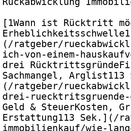
Rückabwicklung Immobili
[1Wann ist Rücktritt mö
Erheblichkeitsschwelle1
(/ratgeber/rueckabwickl
ich-von-einem-hauskaufv
drei RücktrittsgründeFi
Sachmangel, Arglist113 
(/ratgeber/rueckabwickl
drei-ruecktritsgruende-
Geld & SteuerKosten, Gr
Erstattung113 Sek.](/ra
immobilienkauf/wie-lang