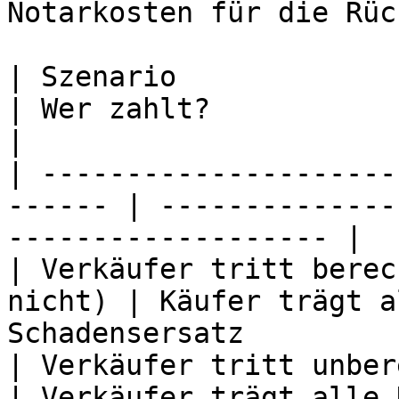
Notarkosten für die Rüc
| Szenario                                               
| Wer zahlt?                                                   
|

| ---------------------
------ | --------------
------------------- |

| Verkäufer tritt berec
nicht) | Käufer trägt a
Schadensersatz         
| Verkäufer tritt unberechtigt zurü
| Verkäufer trägt alle Kosten 