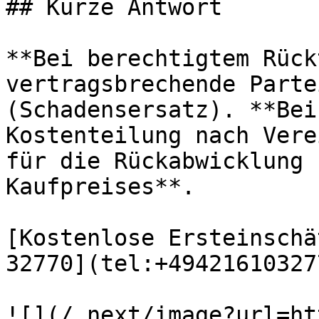
## Kurze Antwort

**Bei berechtigtem Rück
vertragsbrechende Parte
(Schadensersatz). **Bei
Kostenteilung nach Vere
für die Rückabwicklung 
Kaufpreises**.

[Kostenlose Ersteinschä
32770](tel:+494216103277
![](/_next/image?url=ht